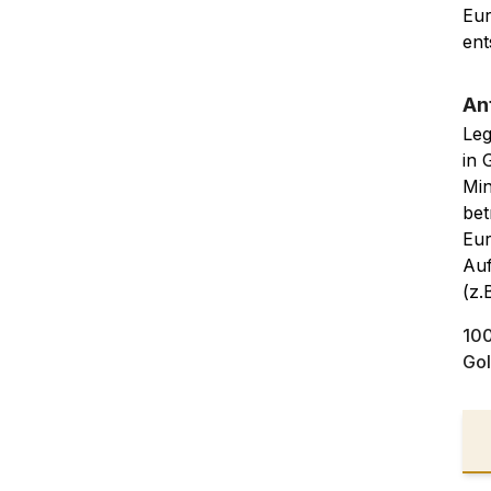
Eur
ent
An
Leg
in 
Min
bet
Eur
Auf
(z.
10
Go