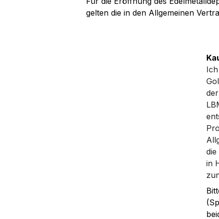
Für die Eröffnung des Edelmetallde
gelten die in den Allgemeinen Ver
Ka
Ich
Gol
der
LBM
ent
Pro
Al
die
in
zun
Bit
(Sp
bei