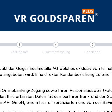
3
4
5
Zahlungsart
Zusammenfassung
Hochladen
kt der Geiger Edelmetalle AG welches exklusiv von teil
angeboten wird. Eine direkter Kundenbeziehung zu einer s
nen Onlinebanking-Zugang sowie Ihren Personalausweis (Fo
en Ihre erfassten Daten mit den bei Ihrer Bank und der Sc
finAPI GmbH, einem hierfür zertifizierten und von der BaFin 