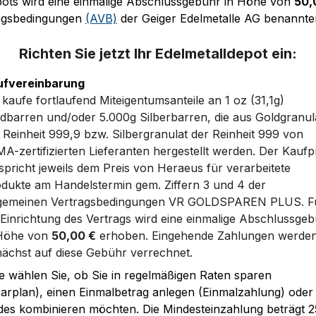
pots wird eine einmalige Abschlussgebühr in Höhe von
50,
tragsbedingungen
(AVB)
der Geiger Edelmetalle AG benannte
Richten Sie jetzt Ihr Edelmetalldepot ein:
ufvereinbarung
 kaufe fortlaufend Miteigentumsanteile an 1 oz (31,1g)
dbarren und/oder 5.000g Silberbarren, die aus Goldgranul
 Reinheit 999,9 bzw. Silbergranulat der Reinheit 999 von
A-zertifizierten Lieferanten hergestellt werden. Der Kaufp
spricht jeweils dem Preis von Heraeus für verarbeitete
dukte am Handelstermin gem. Ziffern 3 und 4 der
lgemeinen Vertragsbedingungen VR GOLDSPAREN PLUS. F
 Einrichtung des Vertrags wird eine einmalige Abschlussge
 Höhe von
50,00 €
erhoben. Eingehende Zahlungen werde
ächst auf diese Gebühr verrechnet.
te wählen Sie, ob Sie in regelmäßigen Raten sparen
arplan), einen Einmalbetrag anlegen (Einmalzahlung) oder
des kombinieren möchten. Die Mindesteinzahlung beträgt 2