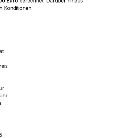
00 Euro
berechnet. Darüber hinaus
n Konditionen.
at
reis
ür
bühr
n
5